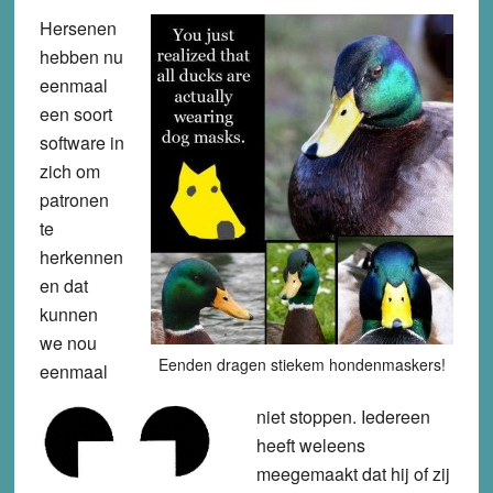
Hersenen
hebben nu
eenmaal
een soort
software in
zich om
patronen
te
herkennen
en dat
kunnen
we nou
Eenden dragen stiekem hondenmaskers!
eenmaal
niet stoppen. Iedereen
heeft weleens
meegemaakt dat hij of zij