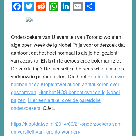
Facebook
Twitter
Reddit
WhatsApp
LinkedIn
Email
Share
Onderzoekers van Universiteit van Toronto wonnen
afgelopen week de Ig Nobel Prijs voor onderzoek dat
aantoont dat het heel normaal is als je het gezicht
van Jezus (of Elvis) in je geroosterde boterham ziet.
De verklaring? De menselijke hersens willen in alles
vertrouwde patronen zien. Dat heet
Pareidolie
en
we
hebben er op Kloptdatwel al een aantal keren over
geschreven
.
Hier het NOS bericht over de Ig Nobel
prijzen
.
Hier een artikel over de pareidolie
onderzoekers
. GJvtL.
https://kloptdatwel.nl/2014/09/21/onderzoekers-van-
universiteit-van-toronto-wonnen/