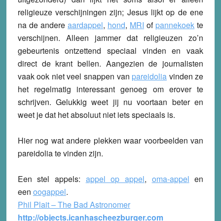
religieuze verschijningen zijn; Jesus lijkt op de ene
na de andere
aardappel
,
hond
,
MRI
of
pannekoek
te
verschijnen. Alleen jammer dat religieuzen zo’n
gebeurtenis ontzettend speciaal vinden en vaak
direct de krant bellen. Aangezien de journalisten
vaak ook niet veel snappen van
pareidolia
vinden ze
het regelmatig interessant genoeg om erover te
schrijven. Gelukkig weet jij nu voortaan beter en
weet je dat het absoluut niet iets speciaals is.
Hier nog wat andere plekken waar voorbeelden van
pareidolia te vinden zijn.
Een stel appels:
appel op appel
,
oma-appel
en
een
oogappel
.
Phil Plait – The Bad Astronomer
http://objects.icanhascheezburger.com