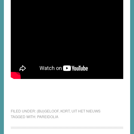
FILED UNDER:
(BIJ)GELOOF
,
KORT
,
UIT HET NIEUWS
TAGGED WITH:
PAREIDOLIA