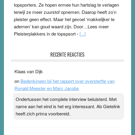
topsporters. Ze hopen ermee hun hartslag te verlagen
terwijl ze meer zuurstof opnemen. Daarop heeft zo’n
pleister geen effect. Maar het gevoel ‘makkelijker te
ademen’ kan goud waard zijn. Door…Lees meer
Pleisterplakkers in de topspsort ›
[...]
Ype & Ionica zijn skeptisch
RECENTE REACTIES
3 August 2026
-
Ward van Beek
. Ook in het zomernummer van Skepter zijn Ype en
Klaas van Dijk
Ionica weer skeptisch …
[...]
on
Bedenkingen bij het rapport over oversterfte van
Ronald Meester en Marc Jacobs
Ondertussen het complete interview beluisterd. Met
name aan het eind is het erg interessant. Ab Gietelink
heeft zich prima voorbereid.