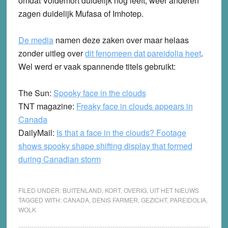
omdat Voldemort duidelijk nog leeft, weer anderen
zagen duidelijk Mufasa of Imhotep.
De media
namen deze zaken over maar helaas
zonder uitleg over
dit fenomeen dat pareidolia heet
.
Wel werd er vaak spannende titels gebruikt:
The Sun:
Spooky face in the clouds
TNT magazine:
Freaky face in clouds appears in
Canada
DailyMail:
Is that a face in the clouds? Footage
shows spooky shape shifting display that formed
during Canadian storm
FILED UNDER:
BUITENLAND
,
KORT
,
OVERIG
,
UIT HET NIEUWS
TAGGED WITH:
CANADA
,
DENIS FARMER
,
GEZICHT
,
PAREIDOLIA
,
WOLK