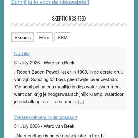
Schrijf je in voor de nieuwsbrief!
SKEPTIC RSS FEED
Skepsis
Error
SBM
No Title
31 July 2026
-
Ward van Beek
. Robert Baden-Powell liet er in 1908, in de eerste druk
van zijn Scouting for boys geen twijfel over bestaan:
‘Ga nooit pal na een maaltijd in diep water zwemmen,
want dan krijg je hoogstwaarschijnlijk kramp, waardoor
je dubbelklapt en…Lees meer ›
[...]
Pleisterplakkers in de topspsort
31 July 2026
-
Ward van Beek
. Na mondtape is nu de neuspleister in trek bij