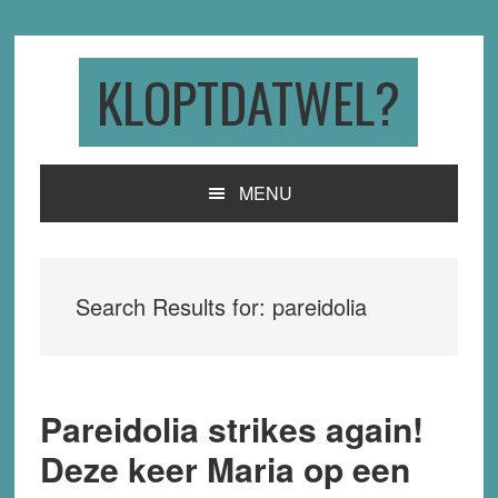
Skip
Skip
Skip
to
to
to
primary
main
primary
KLOPTDATWEL?
navigation
content
sidebar
MENU
Search Results for: pareidolia
Pareidolia strikes again!
Deze keer Maria op een