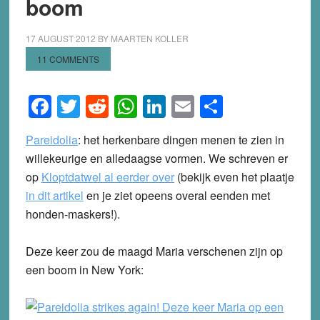
boom
17 AUGUST 2012
BY
MAARTEN KOLLER
11 COMMENTS
Facebook
Twitter
Reddit
WhatsApp
LinkedIn
Email
Share
Pareidolia
: het herkenbare dingen menen te zien in
willekeurige en alledaagse vormen. We schreven er
op
Kloptdatwel al eerder over
(bekijk even het plaatje
in dit artikel
en je ziet opeens overal eenden met
honden-maskers!).
Deze keer zou de maagd Maria verschenen zijn op
een boom in New York: