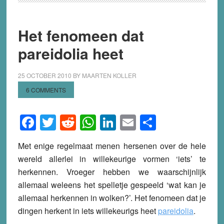
Het fenomeen dat
pareidolia heet
25 OCTOBER 2010
BY
MAARTEN KOLLER
6 COMMENTS
Facebook
Twitter
Reddit
WhatsApp
LinkedIn
Email
Share
Met enige regelmaat menen hersenen over de hele
wereld allerlei in willekeurige vormen ‘iets’ te
herkennen. Vroeger hebben we waarschijnlijk
allemaal weleens het spelletje gespeeld ‘wat kan je
allemaal herkennen in wolken?’. Het fenomeen dat je
dingen herkent in iets willekeurigs heet
pareidolia
.